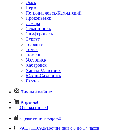
Омск
Пермь
Петропавловск-Камчатский
Прокопьевск
Самара
Севастополь
Симферопаль
Сургут
Тольятти
Томск
Тюмень
Уссурийск
Хабаровск
Ханты-Мансийск
Южно-Сахалинск
Якутск
Личный кабинет
Корзина
0
Отложенные
0
Сравнение товаров
0
+79137111092
Рабочие дни с 8 до 17 часов