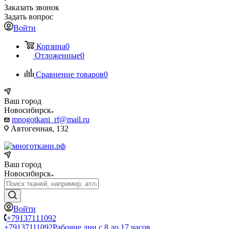
Заказать звонок
Задать вопрос
Войти
Корзина
0
Отложенные
0
Сравнение товаров
0
Ваш город
Новосибирск
mnogotkani_rf@mail.ru
Автогенная, 132
Ваш город
Новосибирск
Войти
+79137111092
+79137111092
Рабочие дни с 8 до 17 часов