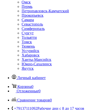
Омск
Пермь
Петропавловск-Камчатский
Прокопьевск
Самара
Севастополь
Симферопаль
Сургут
Тольятти
Томск
Тюмень
Уссурийск
Хабаровск
Ханты-Мансийск
Южно-Сахалинск
Якутск
Личный кабинет
Корзина
0
Отложенные
0
Сравнение товаров
0
+79137111092
Рабочие дни с 8 до 17 часов