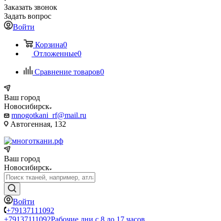
Заказать звонок
Задать вопрос
Войти
Корзина
0
Отложенные
0
Сравнение товаров
0
Ваш город
Новосибирск
mnogotkani_rf@mail.ru
Автогенная, 132
Ваш город
Новосибирск
Войти
+79137111092
+79137111092
Рабочие дни с 8 до 17 часов