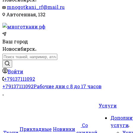
mnogotkani_rf@mail.ru
Автогенная, 132
Ваш город
Новосибирск
Войти
+79137111092
+79137111092
Рабочие дни с 8 до 17 часов
Услуги
Дополни
Со
услуги
Прикладные
Новинки
Ткани
скидкой
Усл