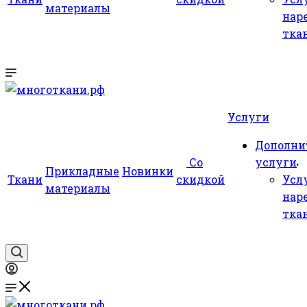
материалы
нар
тка
Услуги
Дополни
Со
услуги
Прикладные
Новинки
Ткани
скидкой
Усл
материалы
нар
тка