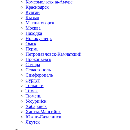
Комсомольск-на-Амуре
Красноярск
Курган
Кызыл
Магнитогорск
Москва
Находка
Новокузнецк
Омск
Пермь
Петропавловск-Камчатский
Прокопьевск
Самара
Севастополь
Симферопаль
Сургут
Тольятти
Томск
Тюмень
Уссурийск
Хабаровск
Ханты-Мансийск
Южно-Сахалинск
Якутск