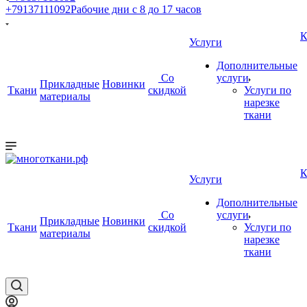
+79137111092
Рабочие дни с 8 до 17 часов
К
Услуги
Дополнительные
Со
услуги
Прикладные
Новинки
Ткани
скидкой
Услуги по
материалы
нарезке
ткани
К
Услуги
Дополнительные
Со
услуги
Прикладные
Новинки
Ткани
скидкой
Услуги по
материалы
нарезке
ткани