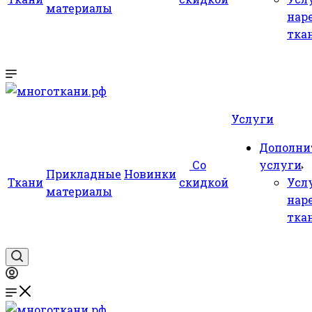
материалы
нар
тка
Услуги
Дополни
Со
услуги
Прикладные
Новинки
Ткани
скидкой
Усл
материалы
нар
тка