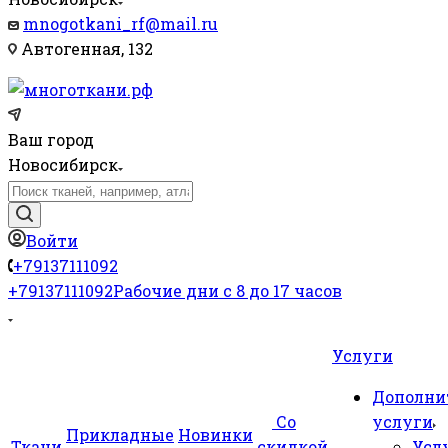
mnogotkani_rf@mail.ru
Автогенная, 132
Ваш город
Новосибирск
Войти
+79137111092
+79137111092
Рабочие дни с 8 до 17 часов
Услуги
Дополни
Со
услуги
Прикладные
Новинки
Ткани
скидкой
Усл