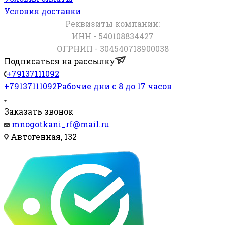
Условия доставки
Реквизиты компании:
ИНН - 540108834427
ОГРНИП - 304540718900038
Подписаться на рассылку
+79137111092
+79137111092
Рабочие дни с 8 до 17 часов
Заказать звонок
mnogotkani_rf@mail.ru
Автогенная, 132