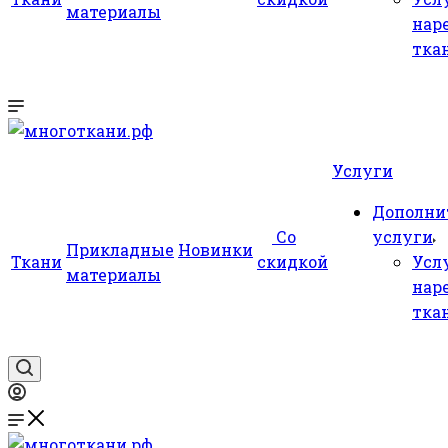
материалы
нар
тка
Услуги
Дополни
Со
услуги
Прикладные
Новинки
Ткани
скидкой
Усл
материалы
нар
тка