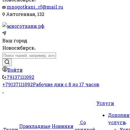
mnogotkani_rf@mail.ru
Автогенная, 132
Ваш город
Новосибирск
Войти
+79137111092
+79137111092
Рабочие дни с 8 до 17 часов
Услуги
Дополни
Со
услуги
Прикладные
Новинки
Ткани
скидкой
Усл