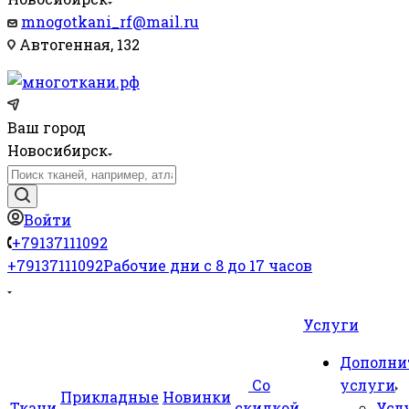
mnogotkani_rf@mail.ru
Автогенная, 132
Ваш город
Новосибирск
Войти
+79137111092
+79137111092
Рабочие дни с 8 до 17 часов
Услуги
Дополни
Со
услуги
Прикладные
Новинки
Ткани
скидкой
Усл