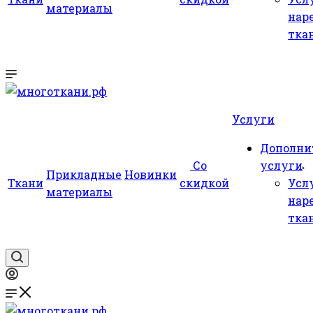
материалы
нар
тка
Услуги
Дополни
Со
услуги
Прикладные
Новинки
Ткани
скидкой
Усл
материалы
нар
тка