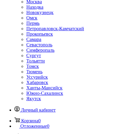
Москва
Находка
Новокузнецк
Омск
Пермь
Петропавловск-Камчатский
Прокопьевск
Самара
Севастополь
Симферопаль
Сургут
Тольятти
Томск
Тюмень
Уссурийск
Хабаровск
Ханты-Мансийск
Южно-Сахалинск
Якутск
Личный кабинет
Корзина
0
Отложенные
0