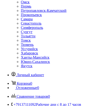
Омск
Пермь
Петропавловск-Камчатский
Прокопьевск
Самара
Севастополь
Симферопаль
Сургут
Тольятти
Томск
Тюмень
Уссурийск
Хабаровск
Ханты-Мансийск
Южно-Сахалинск
Якутск
Личный кабинет
Корзина
0
Отложенные
0
Сравнение товаров
0
+79137111092
Рабочие дни с 8 до 17 часов