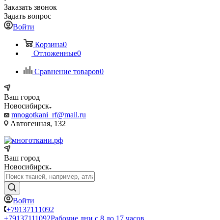
Заказать звонок
Задать вопрос
Войти
Корзина
0
Отложенные
0
Сравнение товаров
0
Ваш город
Новосибирск
mnogotkani_rf@mail.ru
Автогенная, 132
Ваш город
Новосибирск
Войти
+79137111092
+79137111092
Рабочие дни с 8 до 17 часов