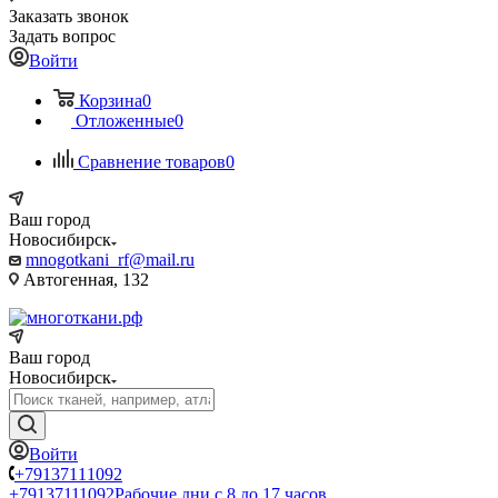
Заказать звонок
Задать вопрос
Войти
Корзина
0
Отложенные
0
Сравнение товаров
0
Ваш город
Новосибирск
mnogotkani_rf@mail.ru
Автогенная, 132
Ваш город
Новосибирск
Войти
+79137111092
+79137111092
Рабочие дни с 8 до 17 часов