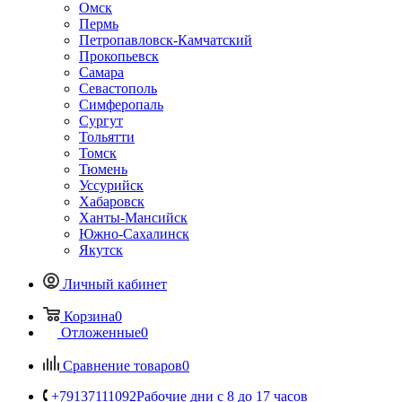
Омск
Пермь
Петропавловск-Камчатский
Прокопьевск
Самара
Севастополь
Симферопаль
Сургут
Тольятти
Томск
Тюмень
Уссурийск
Хабаровск
Ханты-Мансийск
Южно-Сахалинск
Якутск
Личный кабинет
Корзина
0
Отложенные
0
Сравнение товаров
0
+79137111092
Рабочие дни с 8 до 17 часов