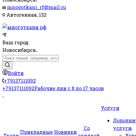
mnogotkani_rf@mail.ru
Автогенная, 132
Ваш город
Новосибирск
Войти
+79137111092
+79137111092
Рабочие дни с 8 до 17 часов
Услуги
Дополни
Со
услуги
Прикладные
Новинки
Ткани
скидкой
Усл