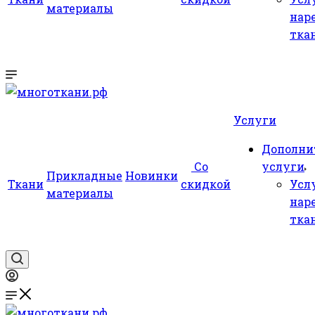
материалы
нар
тка
Услуги
Дополни
Со
услуги
Прикладные
Новинки
Ткани
скидкой
Усл
материалы
нар
тка