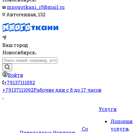
mnogotkani_rf@mail.ru
Автогенная, 132
Ваш город
Новосибирск
Войти
+79137111092
+79137111092
Рабочие дни с 8 до 17 часов
Услуги
Дополни
Со
услуги
Прикладные
Новинки