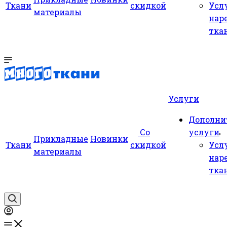
Ткани
скидкой
Усл
материалы
нар
тка
Услуги
Дополни
Со
услуги
Прикладные
Новинки
Ткани
скидкой
Усл
материалы
нар
тка